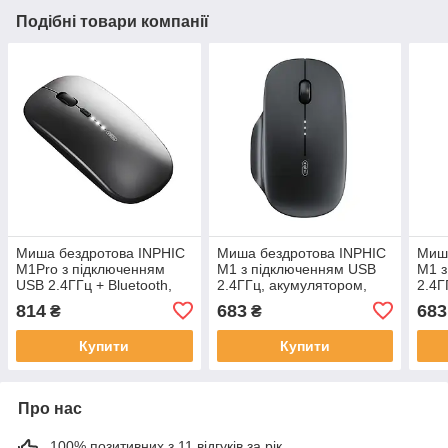
Подібні товари компанії
Миша бездротова INPHIC
Миша бездротова INPHIC
Миша
M1Pro з підключенням
M1 з підключенням USB
M1 з
USB 2.4ГГц + Bluetooth,
2.4ГГц, акумулятором,
2.4Г
акумулятором, 2400 DPI,
2400 DPI, матовий чорний
2400
814
683
683
₴
₴
сірий
Купити
Купити
Про нас
100% позитивних з 11 відгуків за рік