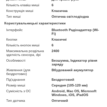
Кількість клавіш миші
6
Конструкція миші
Класична
Тип миші
Оптична світлодіодна
Користувальницькі характеристики
Інтерфейс
Bluetooth Радіоадаптер (Wi-
Fi)
Кнопки
Класичні
Кількість кнопок миші
6
Максимальна роздільна
2400
здатність сенсора, dpi
Особливості
Безшумна, Індикатор рівня
заряду
Живлення (для
Вбудований акумулятор
бездротових)
Під'єднання
Бездротовий
Розмір миші
Середня (105-120 мм)
Сумісність з ОС
Android, Mac OS, Microsoft
Windows, iOS, iPadOS
Тип датчика
Оптичний