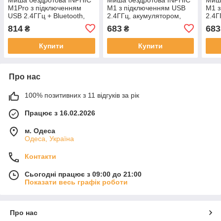
M1Pro з підключенням
M1 з підключенням USB
M1 з
USB 2.4ГГц + Bluetooth,
2.4ГГц, акумулятором,
2.4Г
акумулятором, 2400 DPI,
2400 DPI, матовий чорний
2400
814
683
683
₴
₴
сірий
Купити
Купити
Про нас
100% позитивних з 11 відгуків за рік
Працює з 16.02.2026
м. Одеса
Одеса, Україна
Контакти
Сьогодні працює з 09:00 до 21:00
Показати весь графік роботи
Про нас