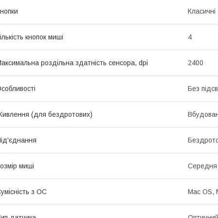
нопки
Класичні
ількість кнопок миші
4
аксимальна роздільна здатність сенсора, dpi
2400
собливості
Без підс
ивлення (для бездротових)
Вбудован
ід'єднання
Бездрот
озмір миші
Середня 
умісність з ОС
Mac OS, 
ип датчика
Оптични