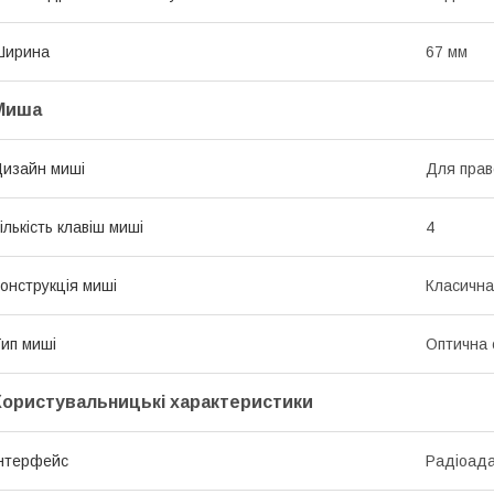
Ширина
67 мм
Миша
изайн миші
Для прав
ількість клавіш миші
4
онструкція миші
Класична
ип миші
Оптична 
Користувальницькі характеристики
нтерфейс
Радіоада