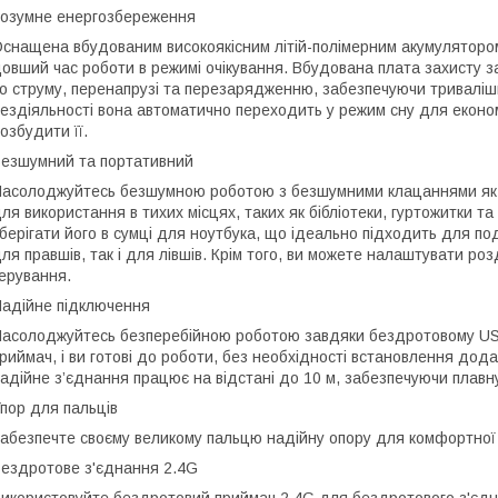
озумне енергозбереження
снащена вбудованим високоякісним літій-полімерним акумуляторо
овший час роботи в режимі очікування. Вбудована плата захисту 
о струму, перенапрузі та перезарядженню, забезпечуючи триваліш
ездіяльності вона автоматично переходить у режим сну для економі
озбудити її.
езшумний та портативний
асолоджуйтесь безшумною роботою з безшумними клацаннями як лів
ля використання в тихих місцях, таких як бібліотеки, гуртожитки т
берігати його в сумці для ноутбука, що ідеально підходить для п
ля правшів, так і для лівшів. Крім того, ви можете налаштувати ро
ерування.
адійне підключення
асолоджуйтесь безперебійною роботою завдяки бездротовому USB
риймач, і ви готові до роботи, без необхідності встановлення дод
адійне з’єднання працює на відстані до 10 м, забезпечуючи плавну
пор для пальців
абезпечте своєму великому пальцю надійну опору для комфортної
ездротове з'єднання 2.4G