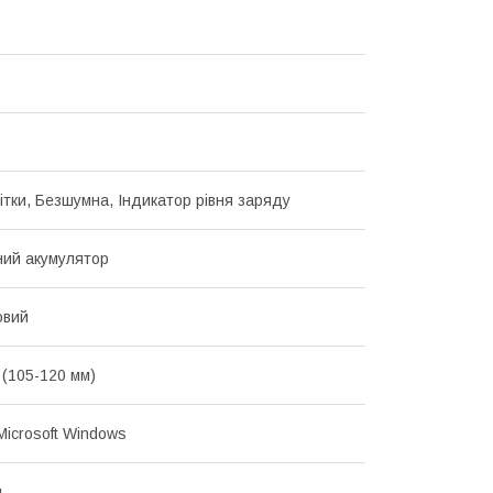
вітки, Безшумна, Індикатор рівня заряду
ий акумулятор
овий
(105-120 мм)
Microsoft Windows
й