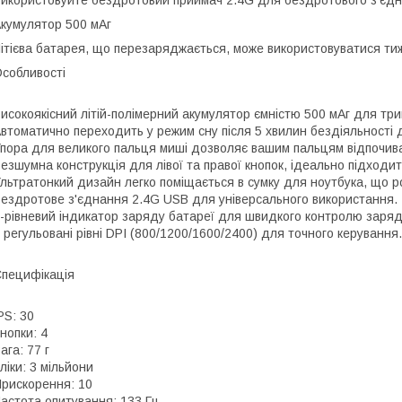
икористовуйте бездротовий приймач 2.4G для бездротового з'єдн
кумулятор 500 мАг
ітієва батарея, що перезаряджається, може використовуватися ти
собливості
исокоякісний літій-полімерний акумулятор ємністю 500 мАг для тр
втоматично переходить у режим сну після 5 хвилин бездіяльності дл
пора для великого пальця миші дозволяє вашим пальцям відпочив
езшумна конструкція для лівої та правої кнопок, ідеально підход
льтратонкий дизайн легко поміщається в сумку для ноутбука, що 
ездротове з'єднання 2.4G USB для універсального використання.
-рівневий індикатор заряду батареї для швидкого контролю заряд
 регульовані рівні DPI (800/1200/1600/2400) для точного керування.
пецифікація
PS: 30
нопки: 4
ага: 77 г
ліки: 3 мільйони
рискорення: 10
астота опитування: 133 Гц