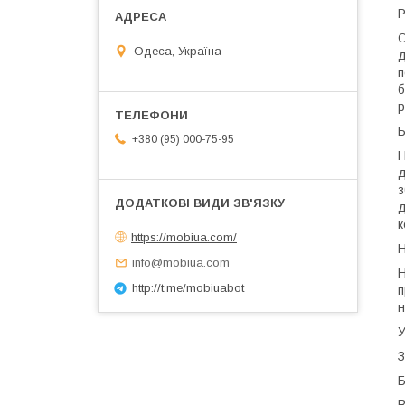
Р
О
Одеса, Україна
д
п
б
р
Б
+380 (95) 000-75-95
Н
д
з
д
к
https://mobiua.com/
Н
info@mobiua.com
Н
http://t.me/mobiuabot
п
н
У
З
Б