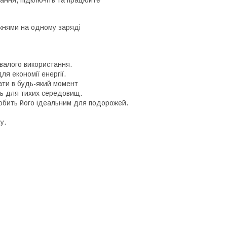
ання, підключіть та працюйте
жнями на одному заряді
ивалого використання.
я економії енергії.
ати в будь-який момент
ить для тихих середовищ.
робить його ідеальним для подорожей.
у.