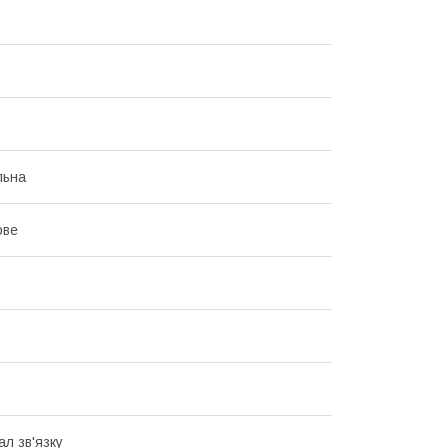
льна
ове
ал зв'язку