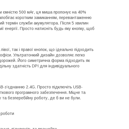
м ємністю 500 мАг, ця миша пропонує на 40%
запобігає коротким замиканням, перевантаженню
ий термін служби акумулятора. Після 5 хвилин
ї енергії. Просто натисніть будь-яку кнопку, щоб
ої, так і правої кнопок, що ідеально підходить
а офіси. Ультратонкий дизайн дозволяє легко
одорожей. Його симетрична форма підходить як
здільну здатність DPI для індивідуального
-з’єднанню 2.4G. Просто підключіть USB-
аткового програмного забезпечення. Міцне та
 та безперебійну роботу, де б ви не були.
 роботи