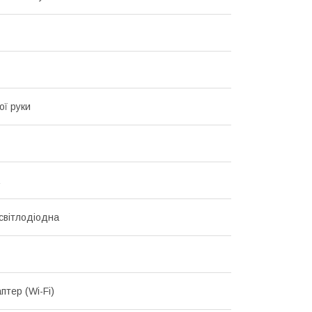
ої руки
світлодіодна
птер (Wi-Fi)