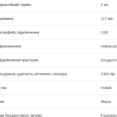
арантійний термін
6 міс
Довжина
112 мм
нтерфейс підключення
USB
ризначення
Універса
ідключення пристрою
Бездрот
оздільна здатність оптичного сенсора
2400 dpi
Стан
Новий
ип
Миша
ип бездротового зв'язку
Радіокан