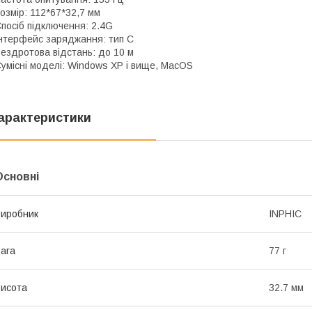
озмір: 112*67*32,7 мм
посіб підключення: 2.4G
нтерфейс заряджання: тип C
ездротова відстань: до 10 м
умісні моделі: Windows XP і вище, MacOS
арактеристики
Основні
иробник
INPHIC
ага
77 г
исота
32.7 мм