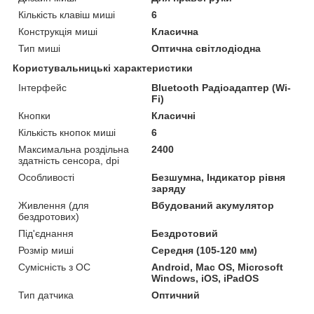
Кількість клавіш миші
6
Конструкція миші
Класична
Тип миші
Оптична світлодіодна
Користувальницькі характеристики
Інтерфейс
Bluetooth Радіоадаптер (Wi-
Fi)
Кнопки
Класичні
Кількість кнопок миші
6
Максимальна роздільна
2400
здатність сенсора, dpi
Особливості
Безшумна, Індикатор рівня
заряду
Живлення (для
Вбудований акумулятор
бездротових)
Під'єднання
Бездротовий
Розмір миші
Середня (105-120 мм)
Сумісність з ОС
Android, Mac OS, Microsoft
Windows, iOS, iPadOS
Тип датчика
Оптичний