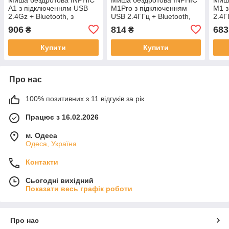
A1 з підключенням USB
M1Pro з підключенням
M1 з
2.4Gz + Bluetooth, з
USB 2.4ГГц + Bluetooth,
2.4Г
акумулятором та 2400
акумулятором, 2400 DPI,
2400
906
814
683
₴
₴
DPI, mate black
сірий
Купити
Купити
Про нас
100% позитивних з 11 відгуків за рік
Працює з 16.02.2026
м. Одеса
Одеса, Україна
Контакти
Сьогодні вихідний
Показати весь графік роботи
Про нас