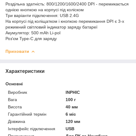
Роздільна здатність: 800/1200/1600/2400 DPI - перемикається
однією кнопкою на корпусі під коліском
Три варіанти підключення: USB 2.4G
На корпусі під коліщатком і кнопкою перемикання DPI є 3-х
режимний світловий індикатор заряду батареї
Акумулятор: 500 mAh Li-pol
Роз'єм Type-C для заряду
Приховати
Характеристики
Основні
Виробник
INPHIC
Вага
100 г
Висота
40 мм
Гарантійний термін
6 міс
Довжина
120 мм
Інтерфейс підключення
USB
Призначення
Для ПК та Ноутбука