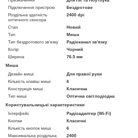
Підключення пристрою
Бездротове
Роздільна здатність
2400 dpi
оптичного сенсора
Стан
Новий
Тип
Миша
Тип бездротового зв'язку
Радіоканал зв'язку
Колір
Чорний
Ширина
76.5 мм
Миша
Дизайн миші
Для правої руки
Кількість клавіш миші
6
Конструкція миші
Класична
Тип миші
Оптична світлодіодна
Користувальницькі характеристики
Інтерфейс
Радіоадаптер (Wi-Fi)
Кнопки
Класичні
Кількість кнопок миші
6
Максимальна роздільна
2400