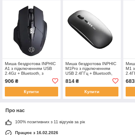
Миша бездротова INPHIC
Миша бездротова INPHIC
Миша
A1 з підключенням USB
M1Pro з підключенням
M1 з
2.4Gz + Bluetooth, з
USB 2.4ГГц + Bluetooth,
2.4Г
акумулятором та 2400
акумулятором, 2400 DPI,
2400
906
814
683
₴
₴
DPI, mate black
сірий
Купити
Купити
Про нас
100% позитивних з 11 відгуків за рік
Працює з 16.02.2026