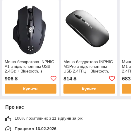
Миша бездротова INPHIC
Миша бездротова INPHIC
Миша
A1 з підключенням USB
M1Pro з підключенням
M1 з
2.4Gz + Bluetooth, з
USB 2.4ГГц + Bluetooth,
2.4Г
акумулятором та 2400
акумулятором, 2400 DPI,
2400
906
814
683
₴
₴
DPI, mate black
сірий
Купити
Купити
Про нас
100% позитивних з 11 відгуків за рік
Працює з 16.02.2026