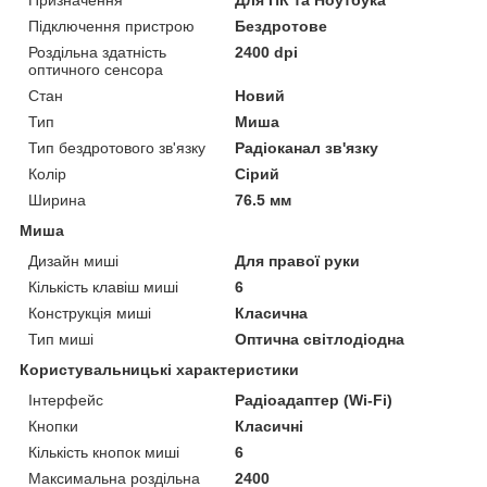
Підключення пристрою
Бездротове
Роздільна здатність
2400 dpi
оптичного сенсора
Стан
Новий
Тип
Миша
Тип бездротового зв'язку
Радіоканал зв'язку
Колір
Сірий
Ширина
76.5 мм
Миша
Дизайн миші
Для правої руки
Кількість клавіш миші
6
Конструкція миші
Класична
Тип миші
Оптична світлодіодна
Користувальницькі характеристики
Інтерфейс
Радіоадаптер (Wi-Fi)
Кнопки
Класичні
Кількість кнопок миші
6
Максимальна роздільна
2400