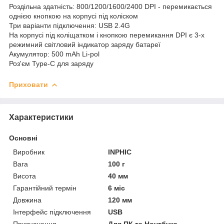
Роздільна здатність: 800/1200/1600/2400 DPI - перемикається
однією кнопкою на корпусі під коліском
Три варіанти підключення: USB 2.4G
На корпусі під коліщатком і кнопкою перемикання DPI є 3-х
режимний світловий індикатор заряду батареї
Акумулятор: 500 mAh Li-pol
Роз'єм Type-C для заряду
Приховати
Характеристики
Основні
Виробник
INPHIC
Вага
100 г
Висота
40 мм
Гарантійний термін
6 міс
Довжина
120 мм
Інтерфейс підключення
USB
Призначення
Для ПК та Ноутбука