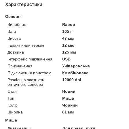
Характеристики
Основні
Виробник
Rapoo
Вага
105 г
Висота
47 мм
Гарантійний термін
12 міс
Довжина
125 мм
Інтерфейс підключення
USB
Призначення
Універсальна
Підключення пристрою
Комбіноване
Роздільна здатність
12000 dpi
оптичного сенсора
Стан
Новий
Тип
Миша
Колір
Чорний
Ширина
81 мм
Миша
Дизайн миші
Для правої руки