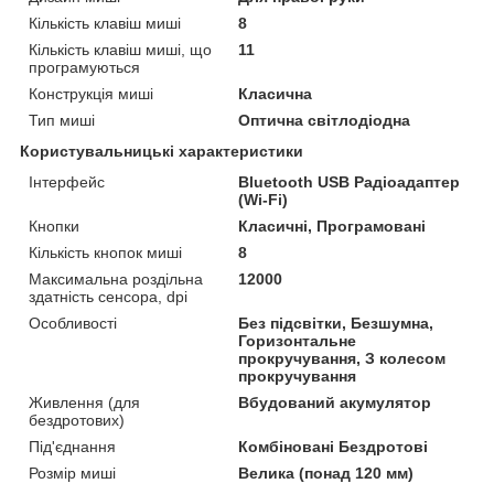
Кількість клавіш миші
8
Кількість клавіш миші, що
11
програмуються
Конструкція миші
Класична
Тип миші
Оптична світлодіодна
Користувальницькі характеристики
Інтерфейс
Bluetooth USB Радіоадаптер
(Wi-Fi)
Кнопки
Класичні, Програмовані
Кількість кнопок миші
8
Максимальна роздільна
12000
здатність сенсора, dpi
Особливості
Без підсвітки, Безшумна,
Горизонтальне
прокручування, З колесом
прокручування
Живлення (для
Вбудований акумулятор
бездротових)
Під'єднання
Комбіновані Бездротові
Розмір миші
Велика (понад 120 мм)