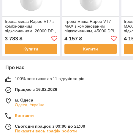
Ігрова миша Rapoo VT7 з
Ігрова миша Rapoo VT7
Ігро
комбінованим
MAX з комбінованим
MAX 
підключенням, 26000 DPI,
підключенням, 45000 DPI,
підк
8kHz, white +зарядна база
8kHz, white
8kHz
3 783
4 157
4 1
₴
₴
з RGB-підсвічуванням
Купити
Купити
Про нас
100% позитивних з 11 відгуків за рік
Працює з 16.02.2026
м. Одеса
Одеса, Україна
Контакти
Сьогодні працює з 09:00 до 21:00
Показати весь графік роботи