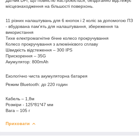
Датчик DPI, що повністю настроюється, бездоганно відстежує
місцезнаходження на більшості поверхонь.
11 різних налаштувань для 6 кнопок і 2 коліс за допомогою ПЗ
- вбудована пам'ять для налаштування, збереження та
використання
Тихе електромагнітне бічне колесо прокручування
Колесо прокручування з алюмінієвого сплаву
Швидкість відстеження – 300 IPS
Прискорення – 35G
Акумулятор: 800mAh
Екологічно чиста акумуляторна батарея
Режим Bluetooth: до 220 годин
Кабель – 1,8м
Розміри - 125*81*47 мм
Вага – 105 г
Приховати