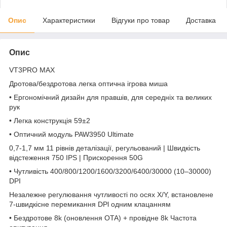
Опис
Характеристики
Відгуки про товар
Доставка
Опис
VT3PRO MAX
Дротова/бездротова легка оптична ігрова миша
• Ергономічний дизайн для правшів, для середніх та великих
рук
• Легка конструкція 59±2
• Оптичний модуль PAW3950 Ultimate
0,7-1,7 мм 11 рівнів деталізації, регульований | Швидкість
відстеження 750 IPS | Прискорення 50G
• Чутливість 400/800/1200/1600/3200/6400/30000 (10–30000)
DPI
Незалежне регулювання чутливості по осях X/Y, встановлене
7-швидкісне перемикання DPl одним клацанням
• Бездротове 8k (оновлення OTA) + провідне 8k Частота