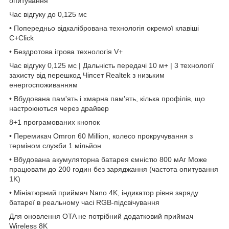
опитування
Час відгуку до 0,125 мс
• Попередньо відкалібрована технологія окремої клавіші
C+Click
• Бездротова ігрова технологія V+
Час відгуку 0,125 мс | Дальність передачі 10 м+ | 3 технології
захисту від перешкод Чіпсет Realtek з низьким
енергоспоживанням
• Вбудована пам'ять і хмарна пам'ять, кілька профілів, що
настроюються через драйвер
8+1 програмованих кнопок
• Перемикач Omron 60 Million, колесо прокручування з
терміном служби 1 мільйон
• Вбудована акумуляторна батарея ємністю 800 мАг Може
працювати до 200 годин без заряджання (частота опитування
1K)
• Мініатюрний приймач Nano 4K, індикатор рівня заряду
батареї в реальному часі RGB-підсвічування
Для оновлення OTA не потрібний додатковий приймач
Wireless 8K