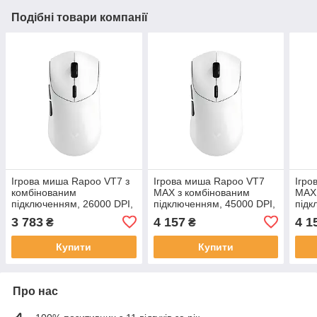
Подібні товари компанії
Ігрова миша Rapoo VT7 з
Ігрова миша Rapoo VT7
Ігро
комбінованим
MAX з комбінованим
MAX 
підключенням, 26000 DPI,
підключенням, 45000 DPI,
підк
8kHz, white +зарядна база
8kHz, white
8kHz
3 783
4 157
4 1
₴
₴
з RGB-підсвічуванням
Купити
Купити
Про нас