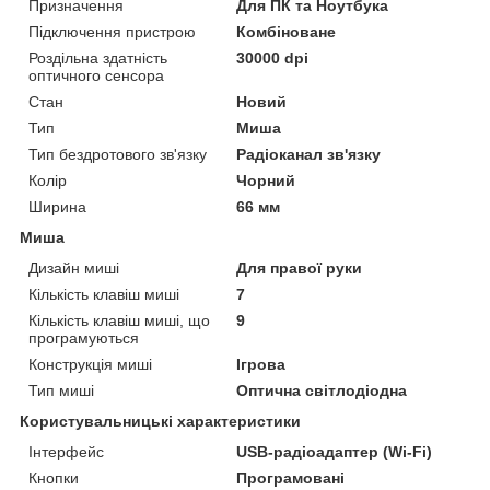
Призначення
Для ПК та Ноутбука
Підключення пристрою
Комбіноване
Роздільна здатність
30000 dpi
оптичного сенсора
Стан
Новий
Тип
Миша
Тип бездротового зв'язку
Радіоканал зв'язку
Колір
Чорний
Ширина
66 мм
Миша
Дизайн миші
Для правої руки
Кількість клавіш миші
7
Кількість клавіш миші, що
9
програмуються
Конструкція миші
Ігрова
Тип миші
Оптична світлодіодна
Користувальницькі характеристики
Інтерфейс
USB-радіоадаптер (Wi-Fi)
Кнопки
Програмовані