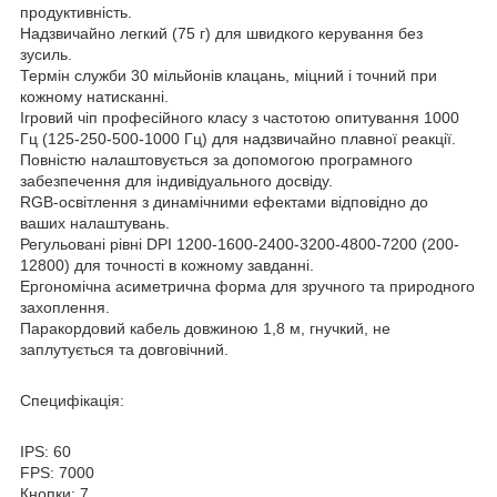
продуктивність.
Надзвичайно легкий (75 г) для швидкого керування без
зусиль.
Термін служби 30 мільйонів клацань, міцний і точний при
кожному натисканні.
Ігровий чіп професійного класу з частотою опитування 1000
Гц (125-250-500-1000 Гц) для надзвичайно плавної реакції.
Повністю налаштовується за допомогою програмного
забезпечення для індивідуального досвіду.
RGB-освітлення з динамічними ефектами відповідно до
ваших налаштувань.
Регульовані рівні DPI 1200-1600-2400-3200-4800-7200 (200-
12800) для точності в кожному завданні.
Ергономічна асиметрична форма для зручного та природного
захоплення.
Паракордовий кабель довжиною 1,8 м, гнучкий, не
заплутується та довговічний.
Специфікація:
IPS: 60
FPS: 7000
Кнопки: 7