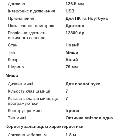
Довжина
126.5 мм
Інтерфейс підключення
USB
Призначення
Для ПК та Ноутбука
Підключення пристрою
Дротове
Роздільна здатність
12800 dpi
оптичного сенсора
Стан
Новий
Тип
Миша
Колір
Білий
Ширина
79 мм
Миша
Дизайн миші
Для правої руки
Кількість клавіш миші
7
Кількість клавіш миші, що
7
програмуються
Конструкція миші
Ігрова
Тип миші
Оптична світлодіодна
Користувальницькі характеристики
Довжина кабелю, м
1.8 м