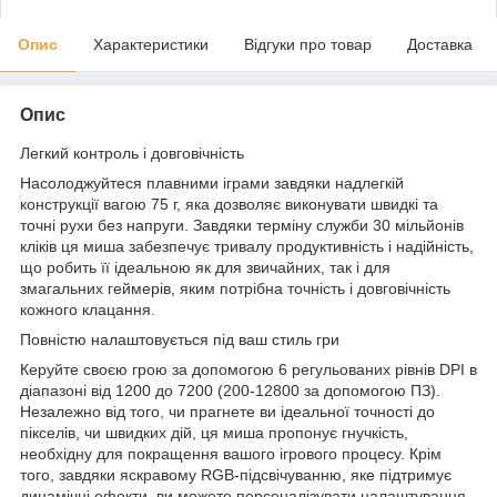
Опис
Характеристики
Відгуки про товар
Доставка
Опис
Легкий контроль і довговічність
Насолоджуйтеся плавними іграми завдяки надлегкій
конструкції вагою 75 г, яка дозволяє виконувати швидкі та
точні рухи без напруги. Завдяки терміну служби 30 мільйонів
кліків ця миша забезпечує тривалу продуктивність і надійність,
що робить її ідеальною як для звичайних, так і для
змагальних геймерів, яким потрібна точність і довговічність
кожного клацання.
Повністю налаштовується під ваш стиль гри
Керуйте своєю грою за допомогою 6 регульованих рівнів DPI в
діапазоні від 1200 до 7200 (200-12800 за допомогою ПЗ).
Незалежно від того, чи прагнете ви ідеальної точності до
пікселів, чи швидких дій, ця миша пропонує гнучкість,
необхідну для покращення вашого ігрового процесу. Крім
того, завдяки яскравому RGB-підсвічуванню, яке підтримує
динамічні ефекти, ви можете персоналізувати налаштування