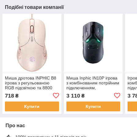
Подібні товари компанії
Миша дротова INPHIC B8
Миша Inphic IN10P ігрова
Ігро
ігрова з регульованою
з комбінованим потрійним
комб
RGB підсвіткою та 8800
підключенням,
підк
DPI, рожева
регульованим RGB, 26000
8kHz
718
3 110
3 7
₴
₴
DPI, 8kHz
з RG
Купити
Купити
Про нас
100% позитивних з 11 відгуків за рік