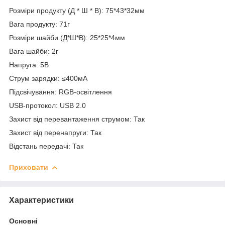
Розміри продукту (Д * Ш * В): 75*43*32мм
Вага продукту: 71г
Розміри шайби (Д*Ш*В): 25*25*4мм
Вага шайби: 2г
Напруга: 5В
Струм зарядки: ≤400мА
Підсвічування: RGB-освітлення
USB-протокол: USB 2.0
Захист від перевантаження струмом: Так
Захист від перенапруги: Так
Відстань передачі: Так
Приховати
Характеристики
Основні