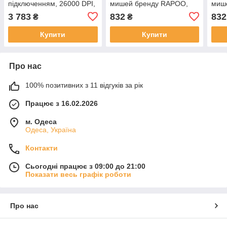
підключенням, 26000 DPI,
мишей бренду RAPOO,
миш
8kHz, white +зарядна база
чорний
біли
3 783
832
832
₴
₴
з RGB-підсвічуванням
Купити
Купити
Про нас
100% позитивних з 11 відгуків за рік
Працює з 16.02.2026
м. Одеса
Одеса, Україна
Контакти
Сьогодні працює з 09:00 до 21:00
Показати весь графік роботи
Про нас