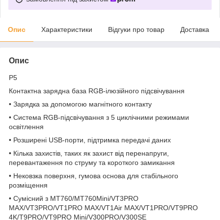
Опис
Характеристики
Відгуки про товар
Доставка
Опис
P5
Контактна зарядна база RGB-ілюзійного підсвічування
• Зарядка за допомогою магнітного контакту
• Система RGB-підсвічування з 5 циклічними режимами
освітлення
• Розширені USB-порти, підтримка передачі даних
• Кілька захистів, таких як захист від перенапруги,
перевантаження по струму та короткого замикання
• Нековзка поверхня, гумова основа для стабільного
розміщення
• Сумісний з MT760/MT760Mini/VT3PRO
MAX/VT3PRO/VT1PRO MAX/VT1Air MAX/VT1PRO/VT9PRO
4K/T9PRO/VT9PRO Mini/V300PRO/V300SE