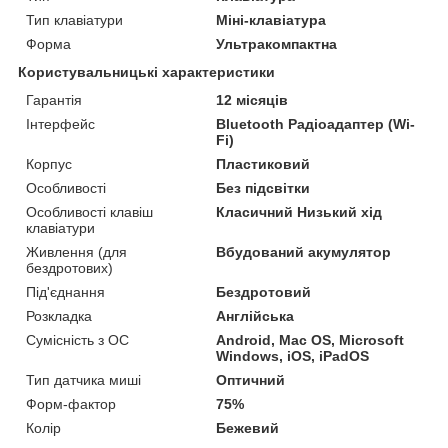
Тип клавіатури
Міні-клавіатура
Форма
Ультракомпактна
Користувальницькі характеристики
Гарантія
12 місяців
Інтерфейс
Bluetooth Радіоадаптер (Wi-
Fi)
Корпус
Пластиковий
Особливості
Без підсвітки
Особливості клавіш
Класичний Низький хід
клавіатури
Живлення (для
Вбудований акумулятор
бездротових)
Під'єднання
Бездротовий
Розкладка
Англійська
Сумісність з ОС
Android, Mac OS, Microsoft
Windows, iOS, iPadOS
Тип датчика миші
Оптичний
Форм-фактор
75%
Колір
Бежевий