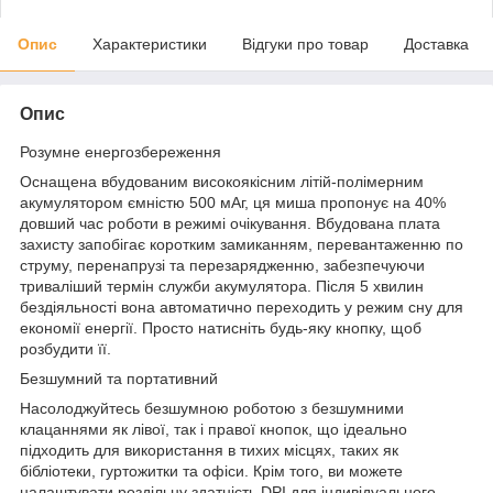
Опис
Характеристики
Відгуки про товар
Доставка
Опис
Розумне енергозбереження
Оснащена вбудованим високоякісним літій-полімерним
акумулятором ємністю 500 мАг, ця миша пропонує на 40%
довший час роботи в режимі очікування. Вбудована плата
захисту запобігає коротким замиканням, перевантаженню по
струму, перенапрузі та перезарядженню, забезпечуючи
триваліший термін служби акумулятора. Після 5 хвилин
бездіяльності вона автоматично переходить у режим сну для
економії енергії. Просто натисніть будь-яку кнопку, щоб
розбудити її.
Безшумний та портативний
Насолоджуйтесь безшумною роботою з безшумними
клацаннями як лівої, так і правої кнопок, що ідеально
підходить для використання в тихих місцях, таких як
бібліотеки, гуртожитки та офіси. Крім того, ви можете
налаштувати роздільну здатність DPI для індивідуального