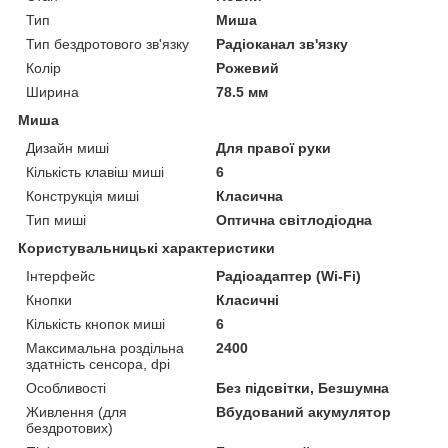
Тип
Миша
Тип бездротового зв'язку
Радіоканал зв'язку
Колір
Рожевий
Ширина
78.5 мм
Миша
Дизайн миші
Для правої руки
Кількість клавіш миші
6
Конструкція миші
Класична
Тип миші
Оптична світлодіодна
Користувальницькі характеристики
Інтерфейс
Радіоадаптер (Wi-Fi)
Кнопки
Класичні
Кількість кнопок миші
6
Максимальна роздільна
2400
здатність сенсора, dpi
Особливості
Без підсвітки, Безшумна
Живлення (для
Вбудований акумулятор
бездротових)