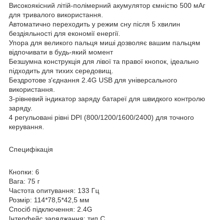
Високоякісний літій-полімерний акумулятор ємністю 500 мАг
для тривалого використання.
Автоматично переходить у режим сну після 5 хвилин
бездіяльності для економії енергії.
Упора для великого пальця миші дозволяє вашим пальцям
відпочивати в будь-який момент
Безшумна конструкція для лівої та правої кнопок, ідеально
підходить для тихих середовищ.
Бездротове з'єднання 2.4G USB для універсального
використання.
3-рівневий індикатор заряду батареї для швидкого контролю
заряду.
4 регульовані рівні DPI (800/1200/1600/2400) для точного
керування.
Специфікація
Кнопки: 6
Вага: 75 г
Частота опитування: 133 Гц
Розмір: 114*78,5*42,5 мм
Спосіб підключення: 2.4G
Інтерфейс заряджання: тип C