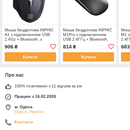
Миша бездротова INPHIC
Миша бездротова INPHIC
Миша
A1 з підключенням USB
M1Pro з підключенням
M1 з
2.4Gz + Bluetooth, з
USB 2.4ГГц + Bluetooth,
2.4Г
акумулятором та 2400
акумулятором, 2400 DPI,
2400
906
814
683
₴
₴
DPI, mate black
сірий
Купити
Купити
Про нас
100% позитивних з 11 відгуків за рік
Працює з 16.02.2026
м. Одеса
Одеса, Україна
Контакти